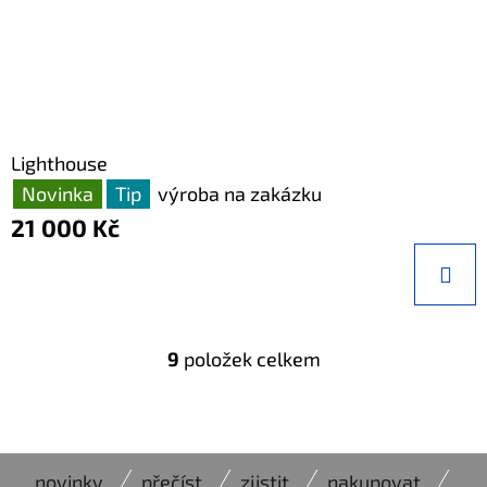
Lighthouse
Novinka
Tip
výroba na zakázku
21 000 Kč
9
položek celkem
O
V
L
Á
Z
D
novinky
přečíst
zjistit
nakupovat