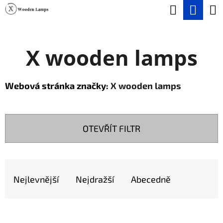
K
Hledat
Nák
Přejít
O
na
Zpět
Zpět
koší
Š
obsah
X wooden lamps
Í
C
K
O
Webová stránka značky:
X wooden lamps
P
O
T
OTEVŘÍT FILTR
Ř
E
Ř
B
A
Nejlevnější
Nejdražší
Abecedně
U
Z
J
E
V