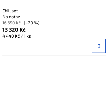
Chill set
Na dotaz
16 650 Kč
(–20 %)
13 320 Kč
Měrná
4 440 Kč / 1 ks
cena: