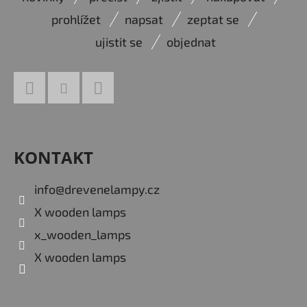
Á
A
prohlížet
napsat
zeptat se
P
C
ujistit se
objednat
Í
A
P
T
R
Í
V
Facebook
Instagram
YouTube
K
Y
KONTAKT
V
Ý
info
@
drevenelampy.cz
P
I
X wooden lamps
S
x_wooden_lamps
U
X wooden lamps