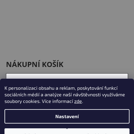
NÁKUPNÍ KOŠÍK
0
KS /
0 KČ
K personalizaci obsahu a reklam, poskytování funkcí
sociálních médií a analýze naší návštěvnosti využíváme
soubory cookies. Více informací
zde
.
Nastavení
Vytvořil Shoptet
Copyright 2026
X - Wooden Lamps
. Všechna práva