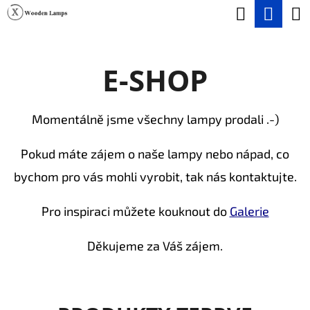
K
Hledat
Nák
Přejít
O
na
Zpět
Zpět
koší
Š
obsah
E-SHOP
Í
C
K
O
Momentálně jsme všechny lampy prodali .-)
P
O
Pokud máte zájem o naše lampy nebo nápad, co
T
bychom pro vás mohli vyrobit, tak nás kontaktujte.
Ř
Pro inspiraci můžete kouknout do
Galerie
E
B
Děkujeme za Váš zájem.
U
J