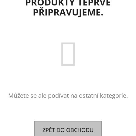
PRODUKTY TEPRVE
E
PŘIPRAVUJEME.
T
E
N
A
J
Í
T
?
Můžete se ale podívat na ostatní kategorie.
HLEDAT
ZPĚT DO OBCHODU